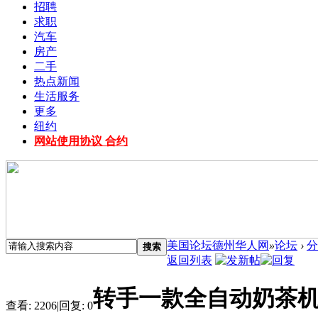
招聘
求职
汽车
房产
二手
热点新闻
生活服务
更多
纽约
网站使用协议 合约
美国论坛德州华人网
»
论坛
›
分
搜索
返回列表
转手一款全自动奶茶
查看:
2206
|
回复:
0