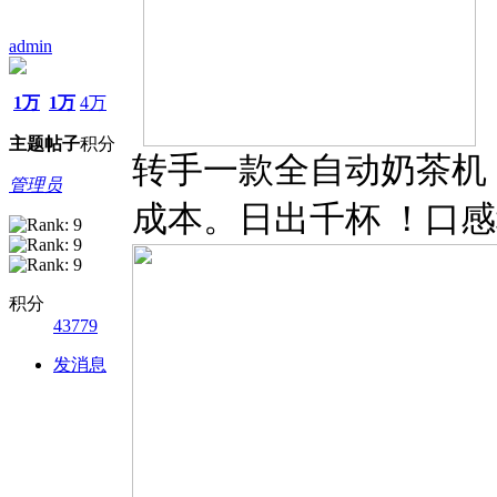
admin
1万
1万
4万
主题
帖子
积分
转手一款全自动奶茶机
管理员
成本。日出千杯 ！口感稳
积分
43779
发消息