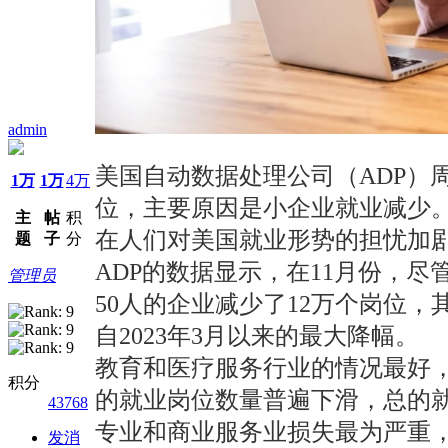
admin
美国自动数据处理公司（ADP）周
1万
1万
4万
位，主要原因是小企业就业减少
主
帖
积
在人们对美国就业形势的担忧加剧
题
子
分
ADP的数据显示，在11月份，尽
管理员
50人的企业减少了12万个岗位，
自2023年3月以来的最大降幅。
教育和医疗服务行业的情况最好，1
积分
的就业岗位数量普遍下滑，总的
43768
专业和商业服务业损失最为严重，
发消