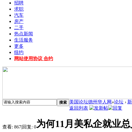
招聘
求职
汽车
房产
二手
热点新闻
生活服务
更多
纽约
网站使用协议 合约
美国论坛德州华人网
»
论坛
›
新
搜索
返回列表
为何11月美私企就业总
查看:
867
|
回复:
0