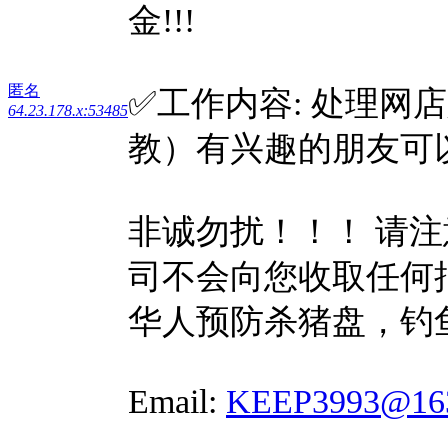
金!!!
匿名
✅工作内容: 处理网
64.23.178.x:53485
教）有兴趣的朋友可以添
非诚勿扰！！！ 请
司不会向您收取任何
华人预防杀猪盘，钓
Email:
KEEP3993@1