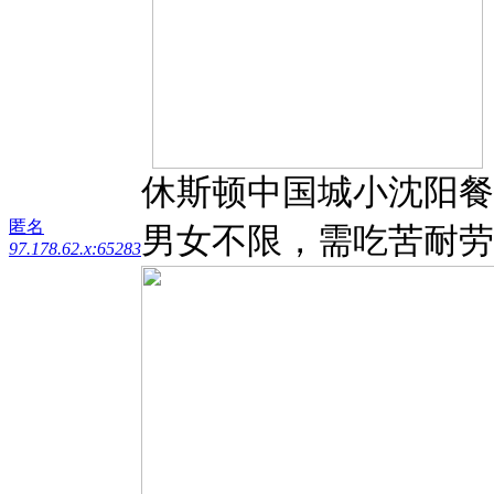
休斯顿中国城小沈阳餐
匿名
男女不限，需吃苦耐劳415
97.178.62.x:65283