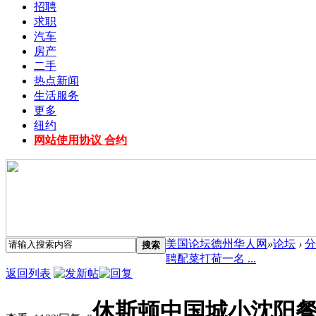
招聘
求职
汽车
房产
二手
热点新闻
生活服务
更多
纽约
网站使用协议 合约
美国论坛德州华人网
»
论坛
›
分
搜索
聘配菜打荷一名 ...
返回列表
休斯顿中国城小沈阳