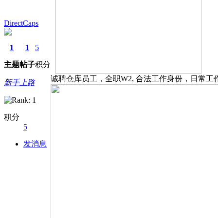
DirectCaps
1
1
5
主题
帖子
积分
诚聘仓库员工，全职W2, 合法工作身份，日常
新手上路
积分
5
发消息