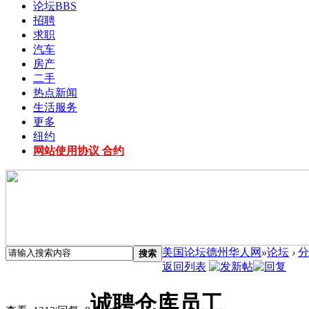
论坛
BBS
招聘
求职
汽车
房产
二手
热点新闻
生活服务
更多
纽约
网站使用协议 合约
美国论坛德州华人网
»
论坛
›
分
搜索
返回列表
诚聘仓库员工