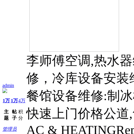
李师傅空调,热水
修，冷库设备安装
admin
餐馆设备维修:制冰
1万
1万
4万
快速上门价格公道,
主
帖
积
题
子
分
AC & HEATINGRepa
管理员