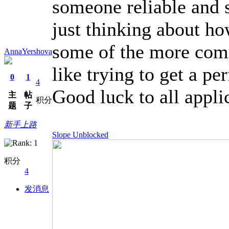
someone reliable and s
just thinking about ho
some of the more comp
AnnaYershova
like trying to get a p
0
1
4
Good luck to all appli
主
帖
积分
题
子
新手上路
Slope Unblocked
积分
4
发消息