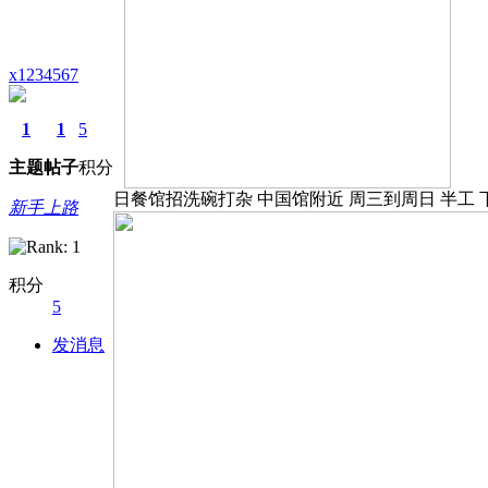
x1234567
1
1
5
主题
帖子
积分
日餐馆招洗碗打杂 中国馆附近 周三到周日 半工 下午4:30
新手上路
积分
5
发消息