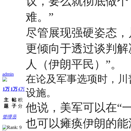
议，要么就彻底做个
难。”
尽管展现强硬姿态，
更倾向于透过谈判解决
人（伊朗平民）”。
admin
在论及军事选项时，川
1万
1万
4万
设施。
主
帖
积
他说，美军可以在“
题
子
分
管理员
也可以瘫痪伊朗的能