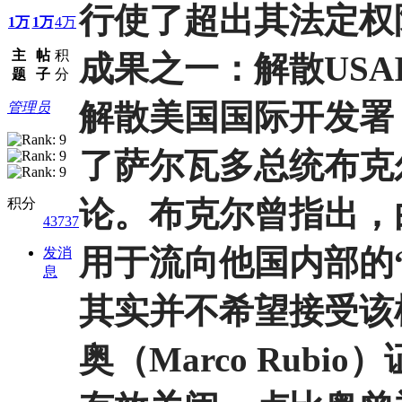
行使了超出其法定权
1万
1万
4万
主
帖
积
成果之一：解散USA
题
子
分
解散美国国际开发署（
管理员
了萨尔瓦多总统布克尔（
论。
布克尔曾指出，
积分
43737
用于流向他国内部的
发消
息
其实并不希望接受该
奥（Marco Rubio