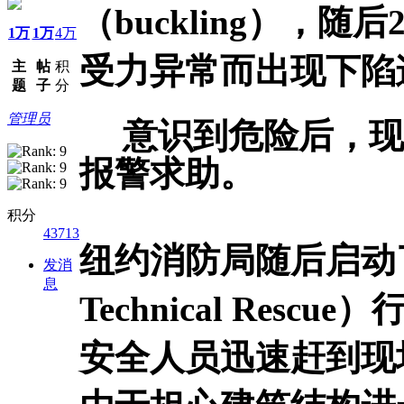
（buckling），
1万
1万
4万
受力异常而出现下陷
主
帖
积
题
子
分
管理员
意识到危险后，现
报警求助。
积分
43713
纽约消防局随后启动了
发消
息
Technical Re
安全人员迅速赶到现