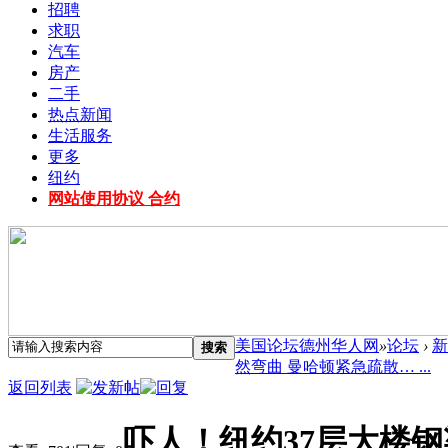
招聘
求职
汽车
房产
二手
热点新闻
生活服务
更多
纽约
网站使用协议 合约
美国论坛德州华人网
»
论坛
›
新
搜索
然弯曲 曼哈顿紧急疏散… ...
返回列表
吓人！纽约37层大楼