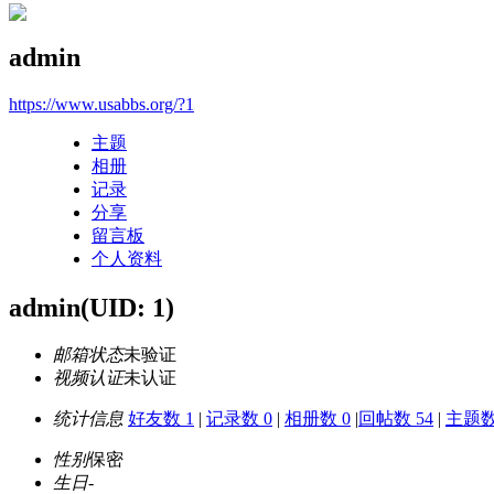
admin
https://www.usabbs.org/?1
主题
相册
记录
分享
留言板
个人资料
admin
(UID: 1)
邮箱状态
未验证
视频认证
未认证
统计信息
好友数 1
|
记录数 0
|
相册数 0
|
回帖数 54
|
主题数 
性别
保密
生日
-