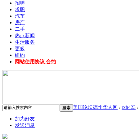
招聘
求职
汽车
房产
二手
热点新闻
生活服务
更多
纽约
网站使用协议 合约
美国论坛德州华人网
›
rxh423
›
搜索
加为好友
发送消息