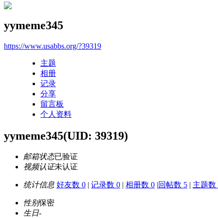
yymeme345
https://www.usabbs.org/?39319
主题
相册
记录
分享
留言板
个人资料
yymeme345
(UID: 39319)
邮箱状态
已验证
视频认证
未认证
统计信息
好友数 0
|
记录数 0
|
相册数 0
|
回帖数 5
|
主题数 
性别
保密
生日
-