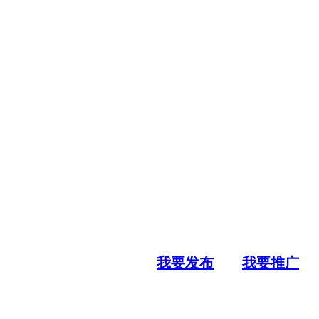
我要发布
我要推广