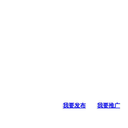
我要发布
我要推广