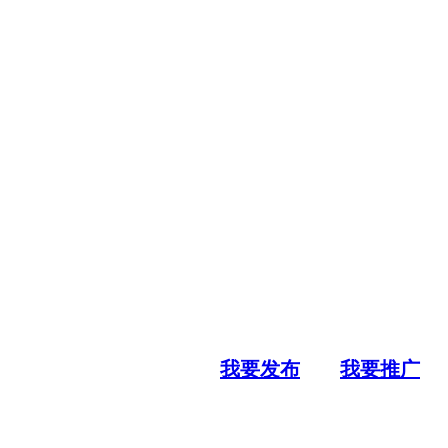
我要发布
我要推广