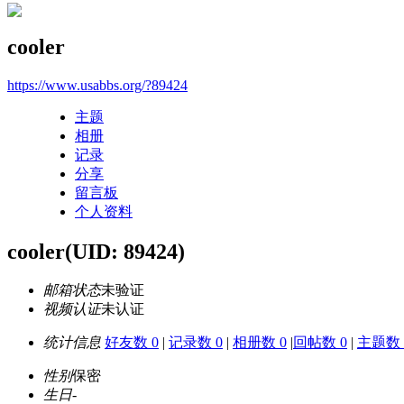
cooler
https://www.usabbs.org/?89424
主题
相册
记录
分享
留言板
个人资料
cooler
(UID: 89424)
邮箱状态
未验证
视频认证
未认证
统计信息
好友数 0
|
记录数 0
|
相册数 0
|
回帖数 0
|
主题数 
性别
保密
生日
-