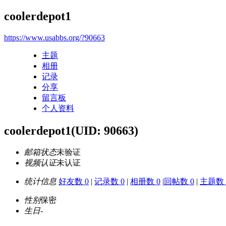
coolerdepot1
https://www.usabbs.org/?90663
主题
相册
记录
分享
留言板
个人资料
coolerdepot1
(UID: 90663)
邮箱状态
未验证
视频认证
未认证
统计信息
好友数 0
|
记录数 0
|
相册数 0
|
回帖数 0
|
主题数 
性别
保密
生日
-