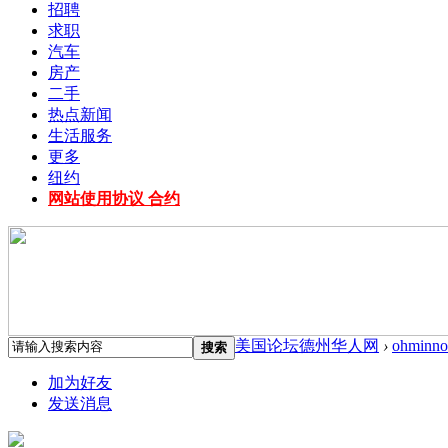
招聘
求职
汽车
房产
二手
热点新闻
生活服务
更多
纽约
网站使用协议 合约
美国论坛德州华人网
›
ohminno
搜索
加为好友
发送消息