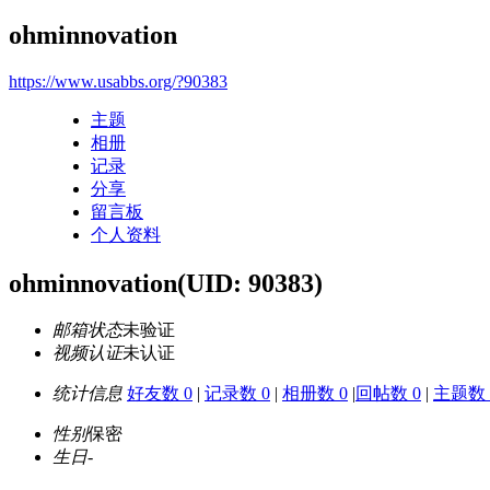
ohminnovation
https://www.usabbs.org/?90383
主题
相册
记录
分享
留言板
个人资料
ohminnovation
(UID: 90383)
邮箱状态
未验证
视频认证
未认证
统计信息
好友数 0
|
记录数 0
|
相册数 0
|
回帖数 0
|
主题数 
性别
保密
生日
-