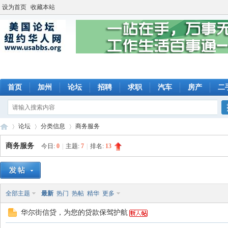
设为首页
收藏本站
首页
加州
论坛
招聘
求职
汽车
房产
二
论坛
分类信息
商务服务
商务服务
今日:
0
|
主题:
7
|
排名:
13
美
»
›
›
全部主题
最新
热门
热帖
精华
更多
华尔街信贷，为您的贷款保驾护航