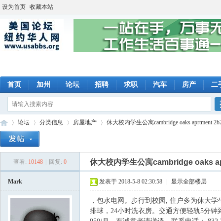
设为首页
收藏本站
首页
加州
论坛
招聘
求职
汽车
房产
二
论坛
分类信息
房屋地产
休大校内学生公寓cambridge oaks aprtment 2
休大校内学生公寓cambridge oaks a
查看:
10148
|
回复:
0
美
»
›
›
›
Mark
发表于 2018-5-8 02:30:58
|
显示全部楼层
，包水电网。步行到校园, 住户多为休大学
排球，24小时洗衣房。交通方便轻轨5分钟到dow