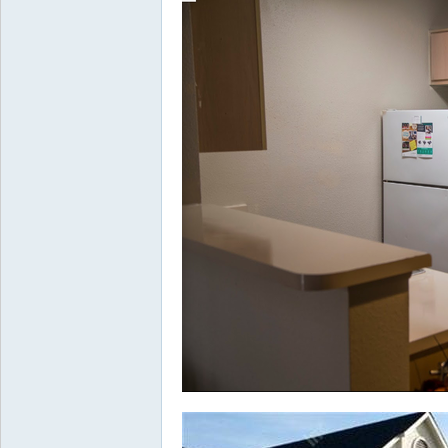
坛
纽
约