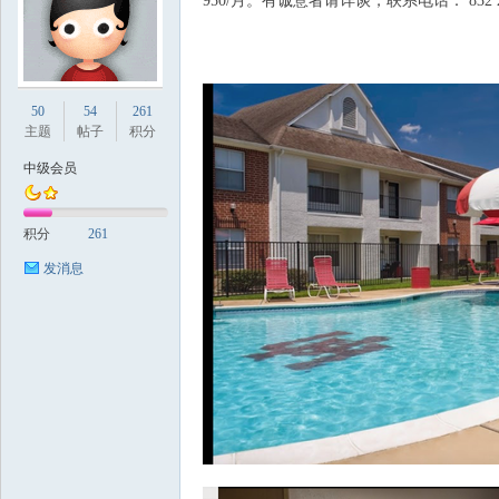
950/月。有诚意者请详谈，联系电话： 832 206
国
50
54
261
主题
帖子
积分
中级会员
积分
261
发消息
论