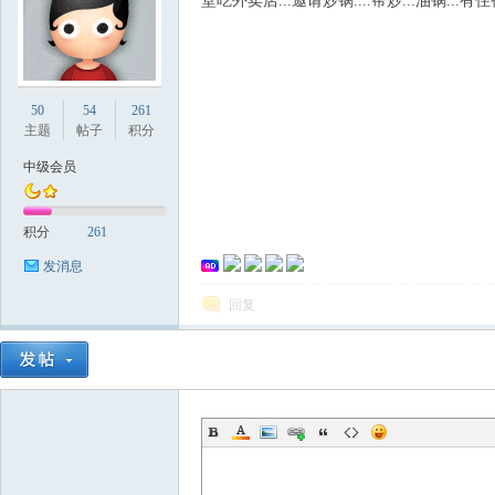
堂吃外卖店...邀请炒锅....帮炒...油锅...有住
国
50
54
261
主题
帖子
积分
中级会员
积分
261
发消息
回复
论