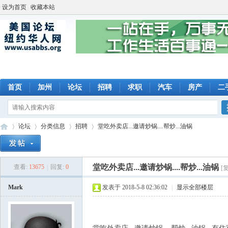
设为首页
收藏本站
首页
加州
论坛
招聘
求职
汽车
房产
二
论坛
分类信息
招聘
堂吃外卖店...邀请炒锅....帮炒...油锅
堂吃外卖店...邀请炒锅....帮炒...油锅
查看:
13675
|
回复:
0
[
美
»
›
›
›
Mark
发表于 2018-5-8 02:36:02
|
显示全部楼层