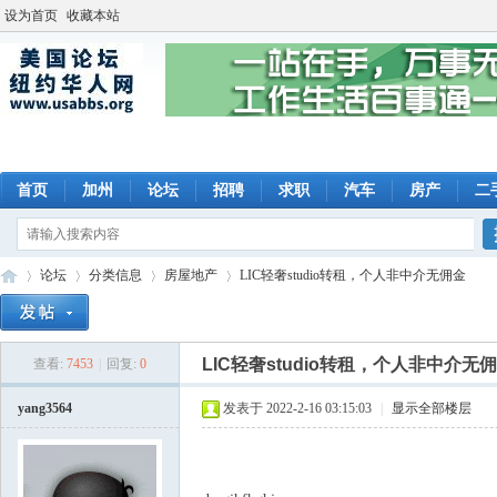
设为首页
收藏本站
首页
加州
论坛
招聘
求职
汽车
房产
二
论坛
分类信息
房屋地产
LIC轻奢studio转租，个人非中介无佣金
LIC轻奢studio转租，个人非中介无
查看:
7453
|
回复:
0
美
»
›
›
›
yang3564
发表于 2022-2-16 03:15:03
|
显示全部楼层