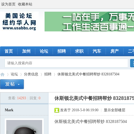
设为首页
收藏本站
首页
加州
论坛
招聘
求职
汽车
房产
二
论坛
分类信息
招聘
休斯顿北美式中餐招聘帮炒 8328187504
休斯顿北美式中餐招聘帮炒 83281875
查看:
14293
|
回复:
0
美
»
›
›
›
Mark
发表于 2018-5-8 06:19:00
|
显示全部楼层
休斯顿北美式中餐招聘帮炒 8328187504