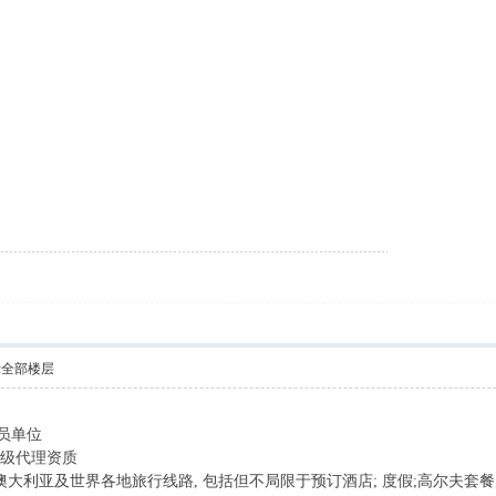
示全部楼层
资质
IATA）会员单位
CATA）一级代理资质
大利亚及世界各地旅行线路, 包括但不局限于预订酒店; 度假;高尔夫套餐