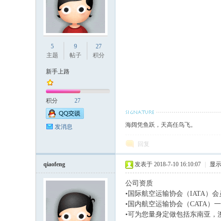
5
9
27
主题
帖子
积分
新手上路
积分
27
海阔凭鱼跃，天高任鸟飞。
发消息
回复
qiaofeng
发表于 2018-7-10 16:10:07
|
显
公司
•国际航空运输协会（
•国内航空运输协会（
•可为您量身定做包括东南亚，澳