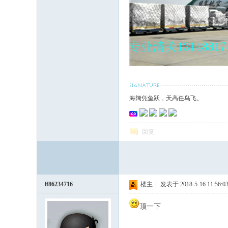
网
海阔凭鱼跃，天高任鸟飞。
回复
lf86234716
楼主
|
发表于 2018-5-16 11:56:0
顶一下