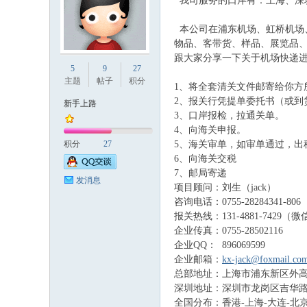
我司服务的口岸有：上海、深
本公司在浦东机场、虹桥机场
物品、客带货、样品、展览品、
跟大家分享一下关于机场快递
国
5
9
27
主题
帖子
积分
1、将全套清关文件邮寄给你方
2、报关行凭提单委托书（或到
新手上路
3、口岸报检，拉通关单。
4、向海关申报。
积分
27
5、海关审单，如审单通过，出
6、向海关交税
7、邮局寄递
发消息
项目顾问：刘生（jack）
论
咨询电话：0755-28284341-806
报关热线：131-4881-7429（
企业传真：0755-28502116
企业QQ： 896069599
企业邮箱：
kx-jack@foxmail.co
总部地址：上海市浦东新区外高
深圳地址：深圳市龙岗区吉华路3
全国分布：香港-上海-大连-北京