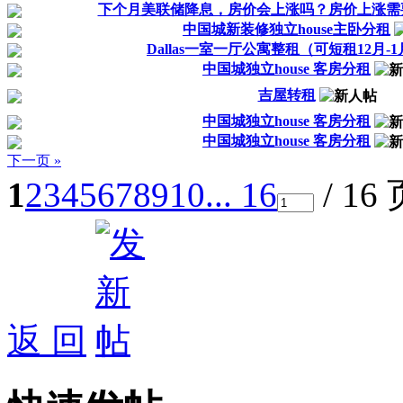
下个月美联储降息，房价会上涨吗？房价上涨需要上涨
中国城新装修独立house主卧分租
Dallas一室一厅公寓整租（可短租12月-
中国城独立house 客房分租
吉屋转租
中国城独立house 客房分租
中国城独立house 客房分租
下一页 »
1
2
3
4
5
6
7
8
9
10
... 16
/ 16
返 回