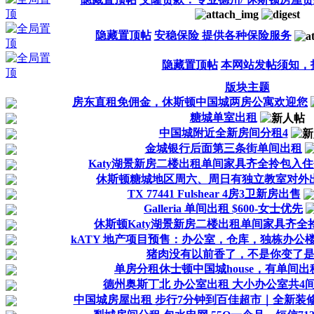
隐藏置顶帖
安稳保险 提供各种保险服务
隐藏置顶帖
本网站发帖须知，
版块主题
房东直租免佣金，休斯顿中国城两房公寓欢迎您
糖城单室出租
中国城附近全新房间分租4
金城银行后面第三条街单间出租
Katy湖景新房二楼出租单间家具齐全拎包入
休斯顿糖城地区周六、周日有独立教室对外
TX 77441 Fulshear 4房3卫新房出售
Galleria 单间出租 $600-女士优先
休斯顿Katy湖景新房二楼出租单间家具齐全
kATY 地产项目预售：办公室，仓库，独栋办公
猪肉没有以前香了，不是你变了
单房分租休士顿中国城house，有单间出
德州奥斯丁北 办公室出租 大小办公室共4间$
中国城房屋出租 步行7分钟到百佳超市｜全新装