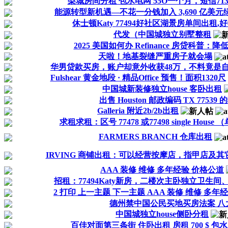
梨城房间分租 包水电网 55O一个月，短信71388
能源转型新机遇—不花一分钱加入 3,690 亿美元绿
休士顿Katy 77494好社区湖景房单间出租,
代发（中国城独立别墅整租
2025 美国如何办 Refinance 房贷科普
天啦！地基裂缝严重房子就会塌
华男贷款买房，账户却意外收获48万，不料竟是自己
Fulshear 黄金地段 · 精品Office 预售！面积1320尺
中国城新装修独立house 客卧出租
出售 Houston 邮政编码 TX 77539
Galleria 附近2b/2b出租
求租求租：区号 77478 或77498 single Hous
FARMERS BRANCH 仓库出租
IRVING 商铺出租：可以经营按摩店，指甲店及
AAA 装修 维修 多年经验 价格公道
招租：77494Katy新房，二楼次主卧独立卫生
2 打印 上一主题 下一主题 AAA 装修 维修 多年
德州禁中国公民买地买房法案 八
中国城独立house侧卧分租
百佳对面第三条街 住卧出租 房租 700 $ 包