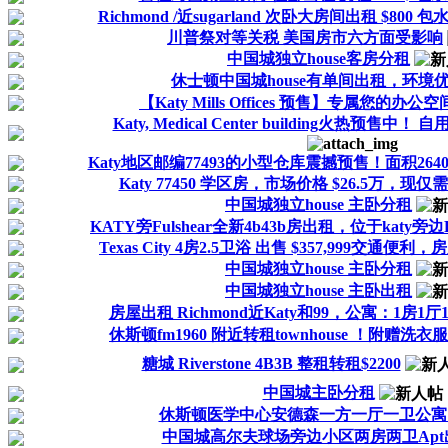
Richmond /近sugarland 次卧大房间出租 $800
川普祭对等关税 美国房市六方面受影响
中国城独立house客房分租
休士顿中国城house有单间出租，环境
【Katy Mills Offices 预售】专属您的办公
Katy, Medical Center building火热预售
Katy地区邮编77493的小型仓库震撼预售！面积2640 - 4
Katy 77450 学区房，市场价格 $26.5万，现仅需
中国城独立house 主卧分租
KATY旁Fulshear全新4b43b房出租，位于katy旁边Fu
Texas City 4房2.5卫浴 出售 $357,999交通便
中国城独立house 主卧分租
中国城独立house 主卧出租
房屋出租 Richmond近Katy和99，公寓：1房1
休斯顿fm1960 附近转租townhouse ！附赠洗
糖城 Riverstone 4B3B 整租转租$2200
中国城主卧分租
休斯顿医学中心安德森一方一厅一卫公寓
中国城高尔夫球场旁边小区两房两卫Apt