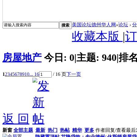
美国论坛德州华人网
»
论坛
›
分
搜索
收藏本版
|
订
房屋地产
今日:
0
|
主题:
940
|
排名
1
2
3
4
5
6
7
8
9
10
... 16
/ 16 页
下一页
返 回
新窗
全部主题
最新
热门
热帖
精华
更多
作者
回复/查看
最后
隐藏置顶帖
艾隆贷款：专业德州/ 休斯顿房屋