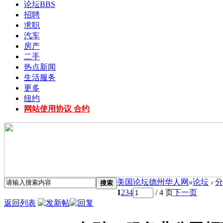
论坛
BBS
招聘
求职
汽车
房产
二手
热点新闻
生活服务
更多
纽约
网站使用协议 合约
美国论坛德州华人网
»
论坛
›
分
搜索
1
2
3
4
/ 4 页
下一页
返回列表