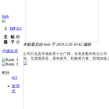
binh
3
119
421
主
帖
积
题
子
分
本帖最后由 binh 于 2019-2-20 10:42 编辑
中级会员
公司行业及市场前景十分广阔，全美多数州有分公司，
游。无需懂英语，需有税号，积极努力者，想增加收入者，
积分
421
发消
息