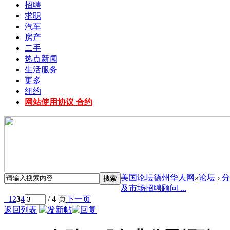
招聘
求职
汽车
房产
二手
热点新闻
生活服务
更多
纽约
网站使用协议 合约
美国论坛德州华人网
»
论坛
›
分
搜索
及市场招聘顾问 ...
1
2
3
4
/ 4 页
下一页
返回列表