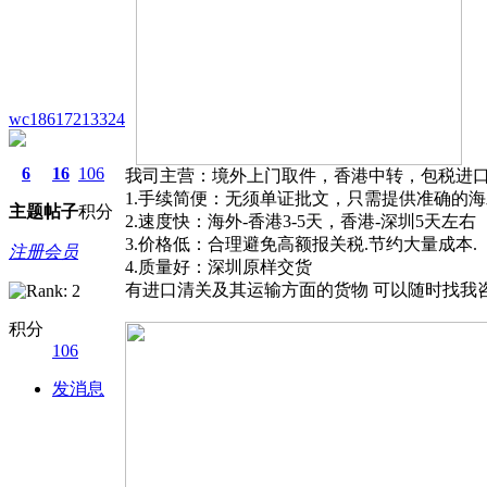
wc18617213324
6
16
106
我司主营：境外上门取件，香港中转，包税进
1.手续简便：无须单证批文，只需提供准确的
主题
帖子
积分
2.速度快：海外-香港3-5天，香港-深圳5天左右
3.价格低：合理避免高额报关税.节约大量成本.
注册会员
4.质量好：深圳原样交货
有进口清关及其运输方面的货物 可以随时找我
积分
106
发消息