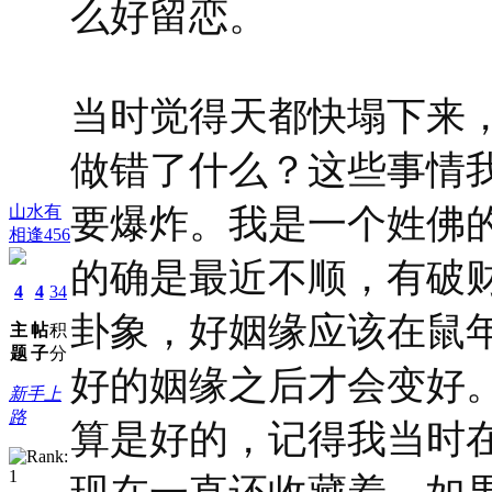
么好留恋。
当时觉得天都快塌下来
做错了什么？这些事情
山水有
要爆炸。我是一个姓佛
相逢456
的确是最近不顺，有破
4
4
34
卦象，好姻缘应该在鼠
主
帖
积
题
子
分
好的姻缘之后才会变好
新手上
路
算是好的，记得我当时