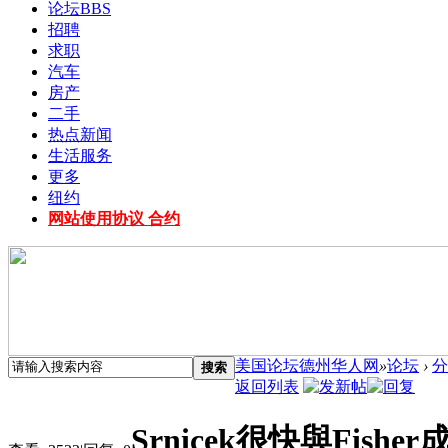
论坛
BBS
招聘
求职
汽车
房产
二手
热点新闻
生活服务
更多
纽约
网站使用协议 合约
美国论坛德州华人网
»
论坛
›
分
搜索
返回列表
Srnicek很快與Fis