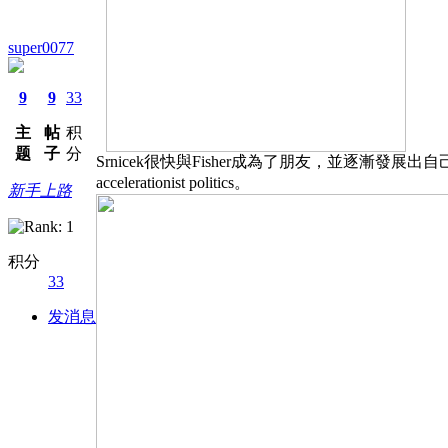
super0077
9
9
33
主
帖
积
题
子
分
Srnicek很快與Fisher成為了朋友，並逐漸發展出自己對
accelerationist politics。
新手上路
积分
33
发消息