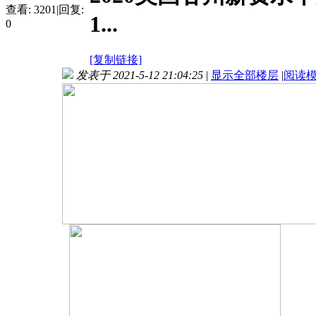
查看:
3201
|
回复:
1...
0
[复制链接]
发表于 2021-5-12 21:04:25
|
显示全部楼层
|
阅读