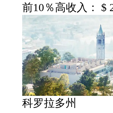
前10％高收入： $ 29
科罗拉多州