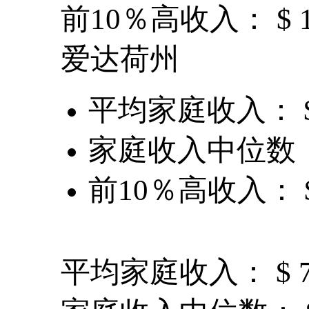
前10％高收入： $ 19
爱达荷州
平均家庭收入： $ 
家庭收入中位数： $
前10％高收入： $ 
平均家庭收入： $ 70