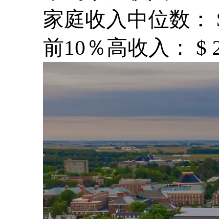
家庭收入中位数： $ 6
前10％高收入： $ 24