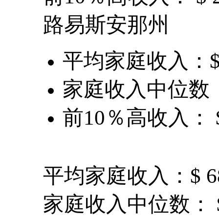
路易斯安那州
平均家庭收入：$ 6
家庭收入中位数： $
前10％高收入： $ 
平均家庭收入：$ 68
家庭收入中位数： $ 