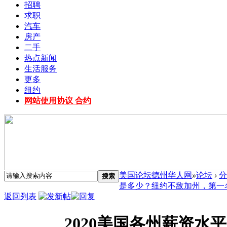
招聘
求职
汽车
房产
二手
热点新闻
生活服务
更多
纽约
网站使用协议 合约
美国论坛德州华人网
»
论坛
›
分
搜索
是多少？纽约不敌加州，第一名超
返回列表
2020美国各州薪资