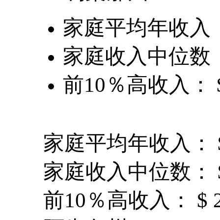
家庭平均年收入： $
家庭收入中位数： $
前10％高收入： $ 
家庭平均年收入： $ 7
家庭收入中位数： $ 5
前10％高收入： $ 20