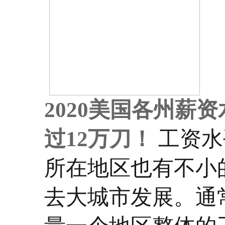
2020美国各州薪
过12万刀！
工资水
所在地区
也有不小
去大城市发展。通