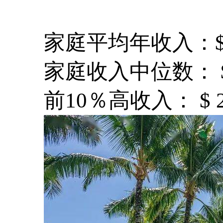
家庭平均年收入：$ 9
家庭收入中位数： $ 7
前10％高收入： $ 25