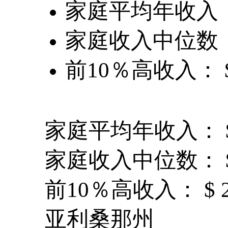
家庭平均年收入： $
家庭收入中位数： $
前10％高收入： $ 
家庭平均年收入： $ 9
家庭收入中位数： $ 
前10％高收入： $ 23
亚利桑那州