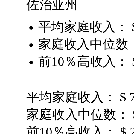
佐治亚州
平均家庭收入： $ 
家庭收入中位数： $
前10％高收入： $ 
平均家庭收入： $ 78
家庭收入中位数： $ 5
前10％高收入： $ 22