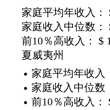
家庭平均年收入： $ 6
家庭收入中位数： $ 4
前10％高收入： $ 18
夏威夷州
家庭平均年收入：$ 
家庭收入中位数： $
前10％高收入： $ 