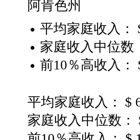
阿肯色州
平均家庭收入： $ 
家庭收入中位数： $
前10％高收入： $ 
平均家庭收入： $ 64
家庭收入中位数： $ 4
前10％高收入： $ 17