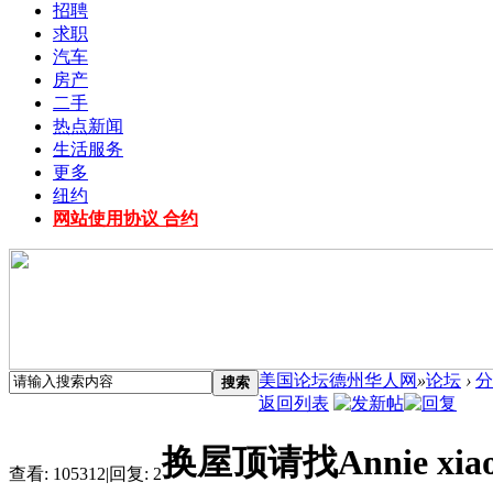
招聘
求职
汽车
房产
二手
热点新闻
生活服务
更多
纽约
网站使用协议 合约
美国论坛德州华人网
»
论坛
›
分
搜索
返回列表
换屋顶请找Annie 
查看:
105312
|
回复:
2