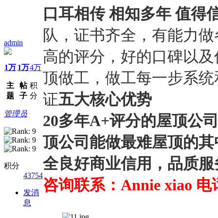
口耳相传 相知多年 值得
队，证书齐全，有能力做
admin
高的评分，好的口碑以及
1万
1万
4万
顶做工，做工每一步系统
主
帖
积
证
五大核心优势
题
子
分
管理员
20多年A+评分的屋顶公
顶公司能做最难屋顶的其
全良好商业信用，品质服
积分
43754
咨询联系：Annie xiao 电话：
发消
息