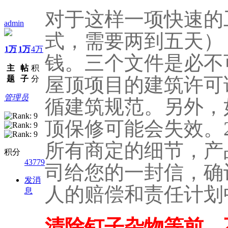
对于这样一项快速的
admin
式，需要两到五天）
1万
1万
4万
钱。三个文件是必不
主
帖
积
屋顶项目的建筑许可
题
子
分
管理员
循建筑规范。另外，
顶保修可能会失效。
所有商定的细节，产
积分
43779
司给您的一封信，确
发消
人的赔偿和责任计划
息
清除钉子杂物等前，