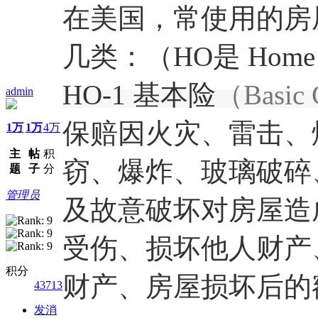
在美国，常使用的房屋保
几类：（HO是 Home 
HO-1 基本险
（Basic 
admin
保赔因火灾、雷击、
1万
1万
4万
主
帖
积
窃、爆炸、玻璃破碎
题
子
分
管理员
及故意破坏对房屋造
受伤、损坏他人财产
积分
财产、房屋损坏后的
43713
发消