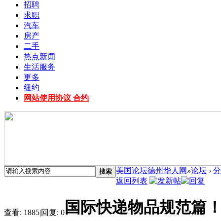
招聘
求职
汽车
房产
二手
热点新闻
生活服务
更多
纽约
网站使用协议 合约
美国论坛德州华人网
»
论坛
›
分
搜索
返回列表
国际快递物品规范篇
查看:
1885
|
回复:
0