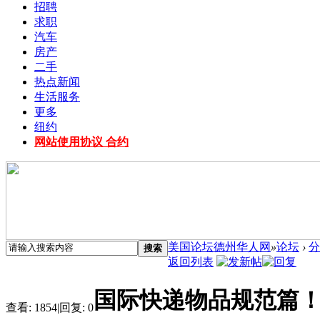
招聘
求职
汽车
房产
二手
热点新闻
生活服务
更多
纽约
网站使用协议 合约
美国论坛德州华人网
»
论坛
›
分
搜索
返回列表
国际快递物品规范篇
查看:
1854
|
回复:
0