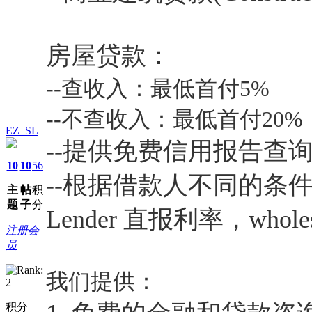
房屋贷款：
--
查收入：最低首付
5%
--
不查收入：最低首付
20
EZ_SL
--
提供免费信用报告查
10
10
56
--
根据借款人不同的条
主
帖
积
题
子
分
Lender
直报利率，
whole
注册会
员
我们提供：
积分