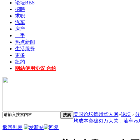
论坛
BBS
招聘
求职
汽车
房产
二手
热点新闻
生活服务
更多
纽约
网站使用协议 合约
美国论坛德州华人网
»
论坛
›
分
搜索
均成本突破$1万大关，油车vs.电车
返回列表