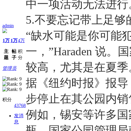
中一项活动无法进行
5.不要忘记带上足够
admin
“缺水可能是你可能
1万
1万
4万
一，”Haraden 
主
帖
积
题
子
分
较高，尤其是在夏季
管理员
据《纽约时报》报导，
步停止在其公园内销
积分
43768
例如，锡安等许多国
发消
息
瓶。国家公园管理局