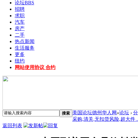
论坛
BBS
招聘
求职
汽车
房产
二手
热点新闻
生活服务
更多
纽约
网站使用协议 合约
美国论坛德州华人网
»
论坛
›
分
搜索
采购,清关,无扣货风险,超大件 ..
返回列表