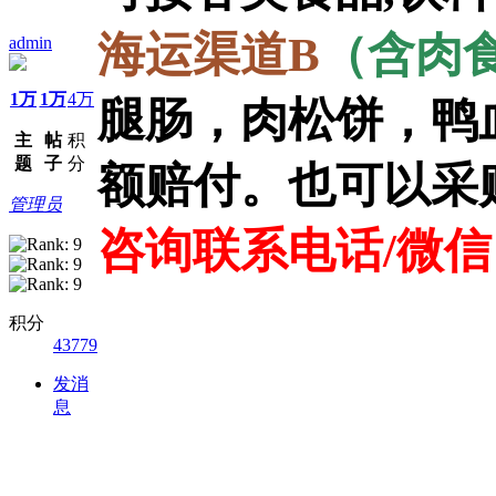
海运渠道B
（含肉
admin
1万
1万
4万
腿肠，肉松饼，鸭
主
帖
积
题
子
分
额赔付。也可以采
管理员
咨询联系电话/微信：1
积分
43779
发消
息