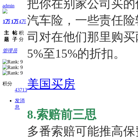
把你在别家公司买的
admin
汽车险，一些责任险
1万
1万
4万
主
帖
积
司对在他们那里购买
题
子
分
5%至15%的折扣。
管理员
美国买房
积分
43713
发消
息
8.索赔前三思
多番索赔可能推高保