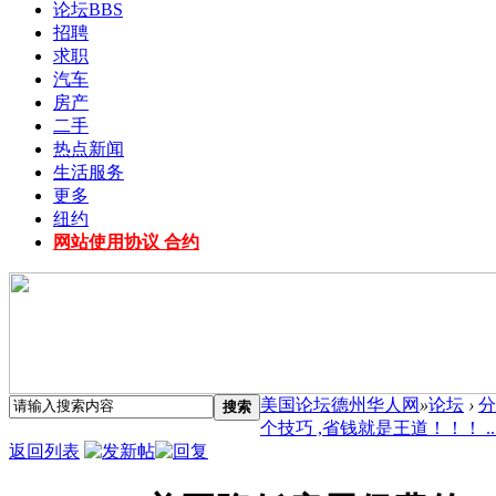
论坛
BBS
招聘
求职
汽车
房产
二手
热点新闻
生活服务
更多
纽约
网站使用协议 合约
美国论坛德州华人网
»
论坛
›
分
搜索
个技巧 ,省钱就是王道！！！ ..
返回列表