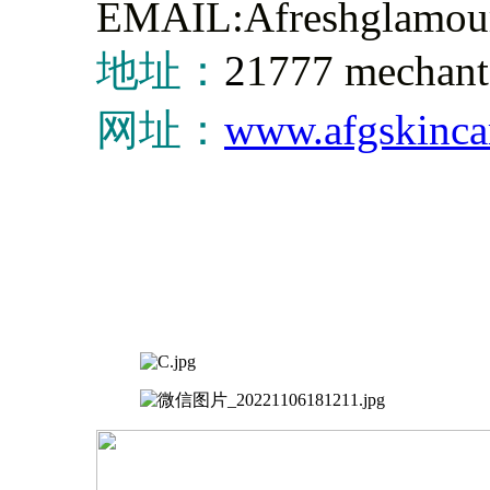
EMAIL:Afreshglamou
地址：
2
1777 mechant
网址：
www.afgskinca