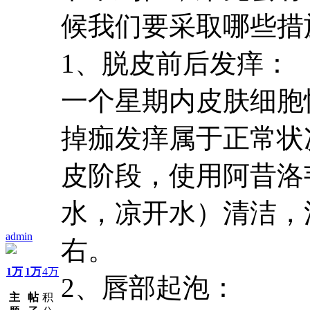
候我们要采取哪些措
1、脱皮前后发痒：
一个星期内皮肤细胞
掉痂发痒属于正常状
皮阶段，使用阿昔洛
水，凉开水）清洁，
admin
右。
1万
1万
4万
2、唇部起泡：
主
帖
积