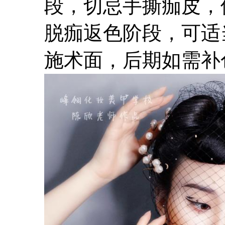
段，切忌手撕痂皮，
脱痂返色阶段，可适
施术面，后期如需补