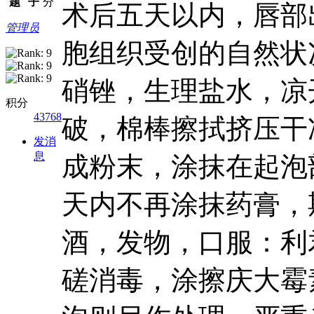
题
子
分
术后五天以内，唇部
管理员
胞组织受创的自然状
硝锉，生理盐水，凉
积分
43768
破，棉棒擦拭挤压干
发消
息
成粉末，涂抹在起泡
天内不再涂抹药膏，
酒，发物，口服：利
磋消毒，涂擦庆大霉