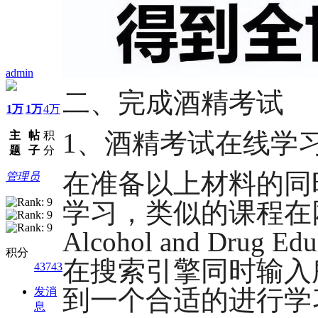
admin
二、完成酒精考试
1万
1万
4万
1、酒精考试在线学
主
帖
积
题
子
分
在准备以上材料的同
管理员
学习，类似的课程在网
Alcohol and Drug
积分
在搜索引擎同时输入
43743
到一个合适的进行学
发消
息