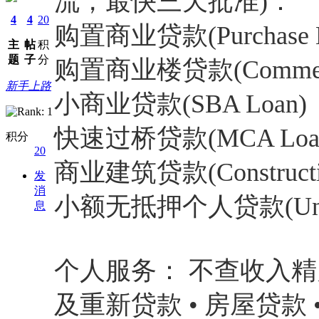
流，最快三天批准)：
4
4
20
购置商业贷款(Purchase Bu
主
帖
积
题
子
分
购置商业楼贷款(Commercia
新手上路
小商业贷款(SBA Loan)
快速过桥贷款(MCA Loa
积分
20
商业建筑贷款(Constructio
发
消
小额无抵押个人贷款(Unsecur
息
个人服务： 不查收入精办1-
及重新贷款 • 房屋贷款 