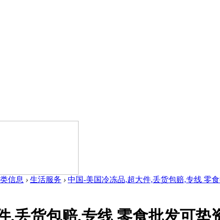
类信息
›
生活服务
›
中国-美国冷冻品,超大件,丢货包赔,专线 零食批
件,丢货包赔,专线 零食批发可垫