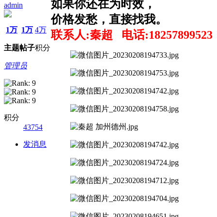
如果你还在为时效，
admin
价格发愁，直接找我。
1万
1万
4万
联系人:秦超
电话:18257899523
主题
帖子
积分
管理员
积分
43754
发消息