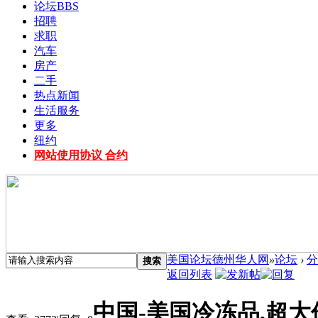
论坛
BBS
招聘
求职
汽车
房产
二手
热点新闻
生活服务
更多
纽约
网站使用协议 合约
美国论坛德州华人网
»
论坛
›
分
搜索
返回列表
中国-美国冷冻品,超大