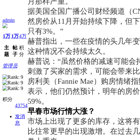
月那样严重。
据美国全国广播公司财经频道（CNBC
然房价从11月开始持续下降，但
admin
只有3%。”
1万
1万
4万
赫普指出，一些在疫情的头几年
主
帖
积
这种情况不会持续太久。
题
子
分
赫普说：“虽然价格的减速可能会
管理员
刺激了买家的需求，可能会带来比
房利美（Fannie Mae）购房
表示，他们仍然预计，明年的房价
积分
59%。
43754
早春市场行情大涨？
发消
市场上出现了更多的库存，这将
息
比往常更早的出现激增。在过去几周