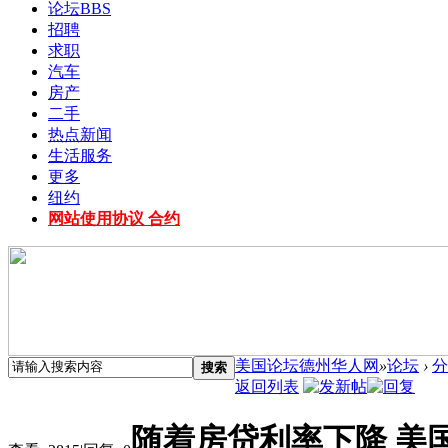
论坛
BBS
招聘
求职
汽车
房产
二手
热点新闻
生活服务
更多
纽约
网站使用协议 合约
美国论坛德州华人网
»
论坛
›
分
搜索
返回列表
随着房贷利率下降 美