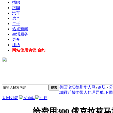
招聘
求职
汽车
房产
二手
热点新闻
生活服务
更多
纽约
网站使用协议 合约
美国论坛德州华人网
»
论坛
›
分
搜索
城附近帮忙带人处理罚单,下周二五
返回列表
给费用300,俄克拉荷