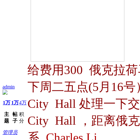
给费用300 俄克
下周二五点(5月16
admin
City Hall
处理一下交通
1万
1万
4万
主
帖
积
City Hall ，距
题
子
分
管理员
系
Charles Li