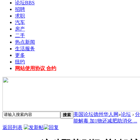
论坛
BBS
招聘
求职
汽车
房产
二手
热点新闻
生活服务
更多
纽约
网站使用协议 合约
美国论坛德州华人网
»
论坛
›
分
搜索
能解毒 加1物还减肥助消化 ...
返回列表