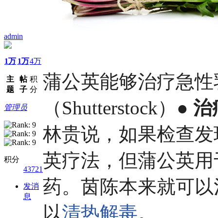
admin
1万
1万
4万
蒲公英能够治疗急性
主
帖
积
题
子
分
（Shutterstock）
● 
管理员
林贵说，如果检查发
英疗法，但蒲公英用
积分
43721
药。茵陈本来就可以
发消
息
以
清热解毒
。